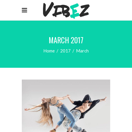
MARCH 2017
Home
/
2017
/
March