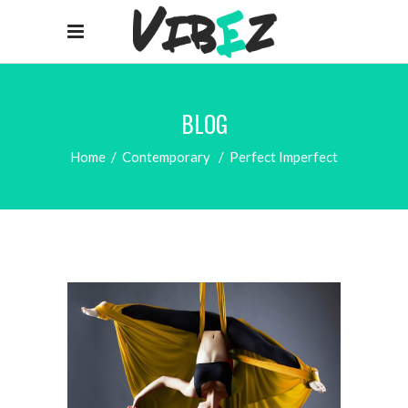
BLOG
Home
/
Contemporary
/
Perfect Imperfect