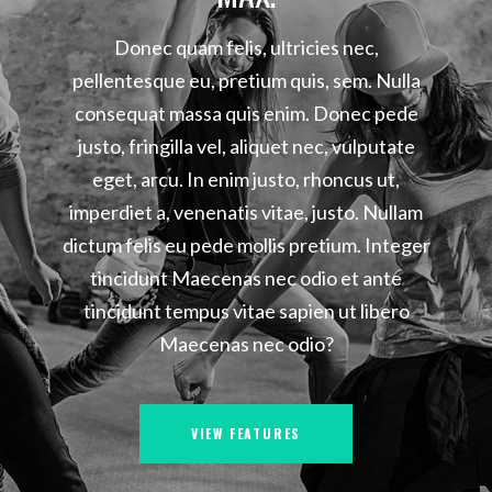
Donec quam felis, ultricies nec,
pellentesque eu, pretium quis, sem. Nulla
consequat massa quis enim. Donec pede
justo, fringilla vel, aliquet nec, vulputate
eget, arcu. In enim justo, rhoncus ut,
imperdiet a, venenatis vitae, justo. Nullam
dictum felis eu pede mollis pretium. Integer
tincidunt Maecenas nec odio et ante
tincidunt tempus vitae sapien ut libero
Maecenas nec odio?
VIEW FEATURES