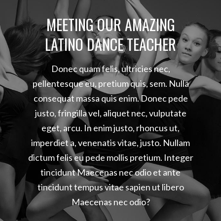
MEETING OUR AMAZING
LATINO DANCE TEACHER
Donec quam felis, ultricies nec,
pellentesque eu, pretium quis, sem. Nulla
consequat massa quis enim. Donec pede
justo, fringilla vel, aliquet nec, vulputate
eget, arcu. In enim justo, rhoncus ut,
imperdiet a, venenatis vitae, justo. Nullam
dictum felis eu pede mollis pretium. Integer
tincidunt Maecenas nec odio et ante
tincidunt tempus vitae sapien ut libero
Maecenas nec odio?